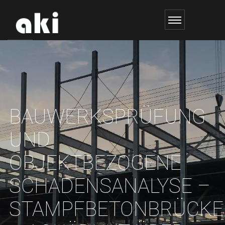
BAUWERKSPRÜFUNG
UND
OBJEKTBEZOGENE
SCHADENSANALYSE –
STAMPFBETONBRÜCKE