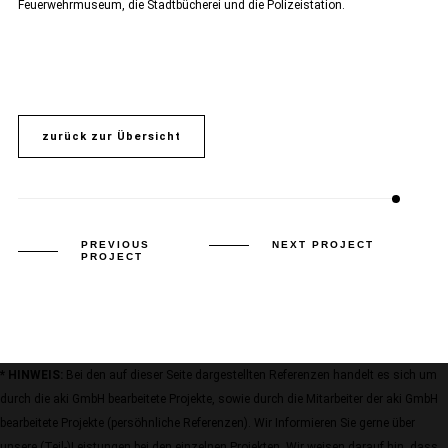
Feuerwehrmuseum, die Stadtbücherei und die Polizeistation.
zurück zur Übersicht
PREVIOUS
NEXT PROJECT
PROJECT
* HINWEIS:
Bei den auf dieser Seite dargestellten Referenzen handelt es sich um
durch die aki GmbH bearbeitete Projekte, sowie durch die Mitarbeiter der aki GmbH
bearbeitete Projekte (persöhnliche Referenzen). Wir Informieren Sie gerne über
unsere (Teil-)Leistungen bei den einzelnen Projekten. Wir weisen darauf hin, dass