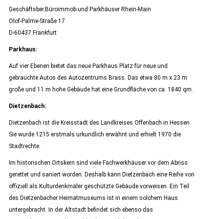
Geschäftsber.Büroimmob.und Parkhäuser Rhein-Main
Olof-Palme-Straße 17
D-60437 Frankfurt
Parkhaus:
Auf vier Ebenen bietet das neue Parkhaus Platz für neue und
gebrauchte Autos des Autozentrums Brass. Das etwa 80 m x 23 m
große und 11 m hohe Gebäude hat eine Grundfläche von ca. 1840 qm.
Dietzenbach:
Dietzenbach ist die Kreisstadt des Landkreises Offenbach in Hessen.
Sie wurde 1215 erstmals urkundlich erwähnt und erhielt 1970 die
Stadtrechte.
Im historischen Ortskern sind viele Fachwerkhäuser vor dem Abriss
gerettet und saniert worden. Deshalb kann Dietzenbach eine Reihe von
offiziell als Kulturdenkmäler geschützte Gebäude vorweisen. Ein Teil
des Dietzenbacher Heimatmuseums ist in einem solchem Haus
untergebracht. In der Altstadt befindet sich ebenso das