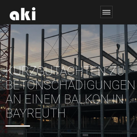
KURZGUTACHTEN ZU
BETONSCHÄDIGUNGEN
AN EINEM BALKON IN
BAYREUTH