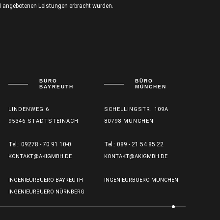
mbH angebotenen Leistungen erbracht wurden.
BÜRO
BÜRO
BAYREUTH
MÜNCHEN
LINDENWEG 6
SCHELLINGSTR. 109A
95346 STADTSTEINACH
80798 MÜNCHEN
Tel.: 09278 - 70 91 10-0
Tel.: 089 - 21 54 85 22
KONTAKT@AKIGMBH.DE
KONTAKT@AKIGMBH.DE
INGENIEURBUERO BAYREUTH
INGENIEURBUERO MÜNCHEN
INGENIEURBUERO NÜRNBERG