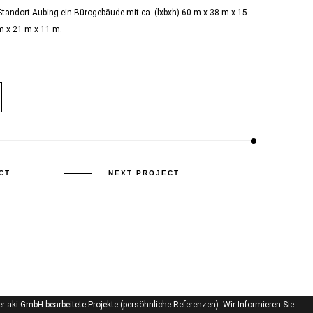
Standort Aubing ein Bürogebäude mit ca. (lxbxh) 60 m x 38 m x 15
m x 21 m x 11 m.
CT
NEXT PROJECT
er aki GmbH bearbeitete Projekte (persöhnliche Referenzen). Wir Informieren Sie