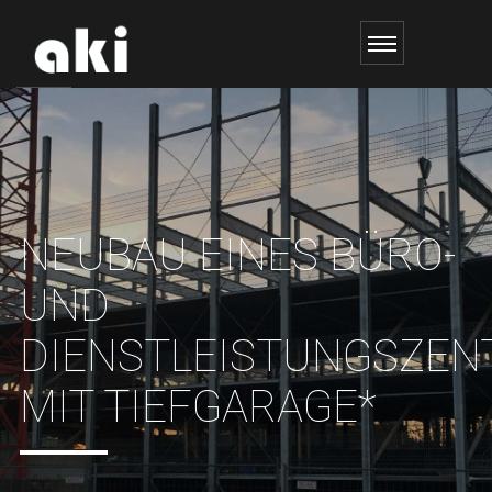
NEUBAU EINES BÜRO-
UND
DIENSTLEISTUNGSZE
MIT TIEFGARAGE*